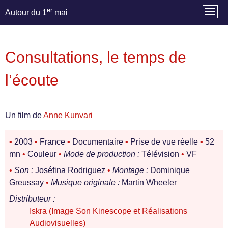
er
Autour du 1
mai
Consultations, le temps de
l’écoute
Un film de
Anne Kunvari
•
2003
•
France
•
Documentaire
•
Prise de vue réelle
•
52
mn
•
Couleur
•
Mode de production :
Télévision
•
VF
•
Son :
Joséfina Rodriguez
•
Montage :
Dominique
Greussay
•
Musique originale :
Martin Wheeler
Distributeur :
Iskra (Image Son Kinescope et Réalisations
Audiovisuelles)