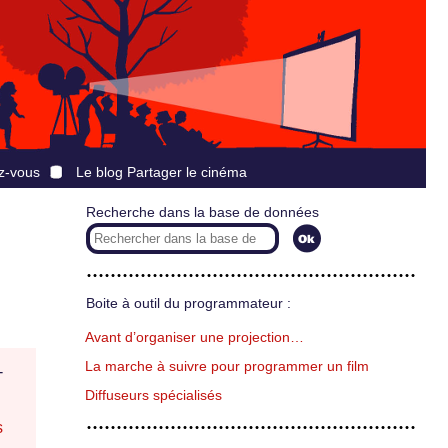
z-vous
Le blog Partager le cinéma
Recherche dans la base de données
Boite à outil du programmateur :
Avant d’organiser une projection…
La marche à suivre pour programmer un film
-
Diffuseurs spécialisés
s