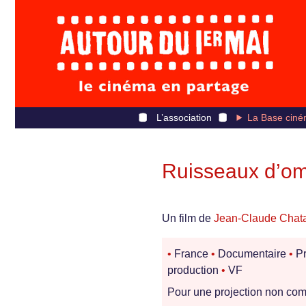
L’association
La Base ciné
Ruisseaux d’om
Un film de
Jean-Claude Chat
•
France
•
Documentaire
•
Pr
production
•
VF
Pour une projection non comm