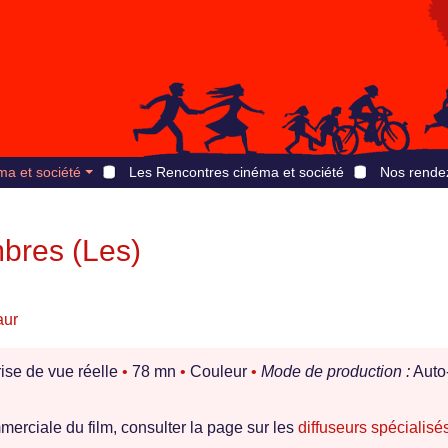
ma et société
Les Rencontres cinéma et société
Nos rende
bres (Les)
aur
ise de vue réelle
•
78 mn
•
Couleur
•
Mode de production :
Auto
erciale du film, consulter la page sur les
diffuseurs spécialisé