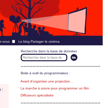
z-vous
Le blog Partager le cinéma
Recherche dans la base de données
Boite à outil du programmateur :
Avant d’organiser une projection…
La marche à suivre pour programmer un film
 :
Diffuseurs spécialisés