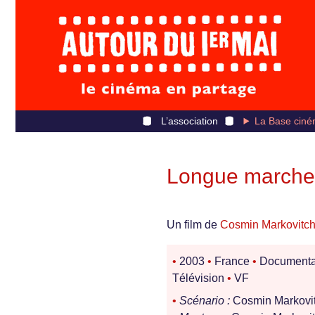
L’association
La Base ciné
Longue marche 
Un film de
Cosmin Markovitc
•
2003
•
France
•
Documenta
Télévision
•
VF
•
Scénario :
Cosmin Markovi