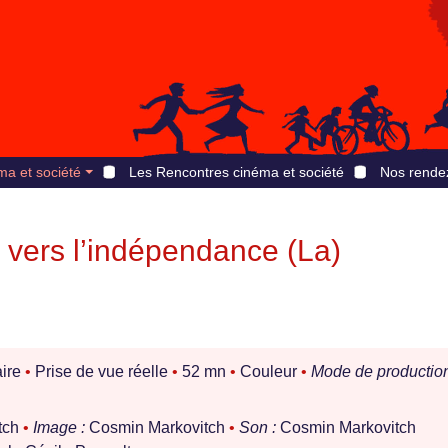
ma et société
Les Rencontres cinéma et société
Nos rende
vers l’indépendance (La)
h
ire
•
Prise de vue réelle
•
52 mn
•
Couleur
•
Mode de production
tch
•
Image :
Cosmin Markovitch
•
Son :
Cosmin Markovitch