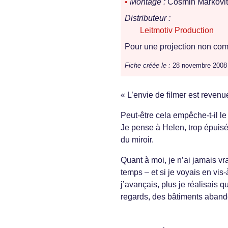
•
Montage :
Cosmin Markovitc
Distributeur :
Leitmotiv Production
Pour une projection non comm
Fiche créée le :
28 novembre 2008
« L’envie de filmer est reven
Peut-être cela empêche-t-il l
Je pense à Helen, trop épuisée
du miroir.
Quant à moi, je n’ai jamais vr
temps – et si je voyais en vis
j’avançais, plus je réalisais 
regards, des bâtiments aband