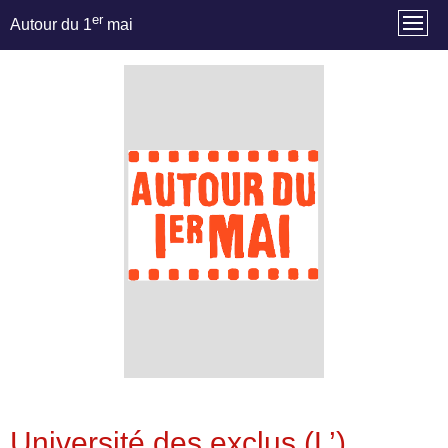
er
Autour du 1
mai
Université des exclus (L’)