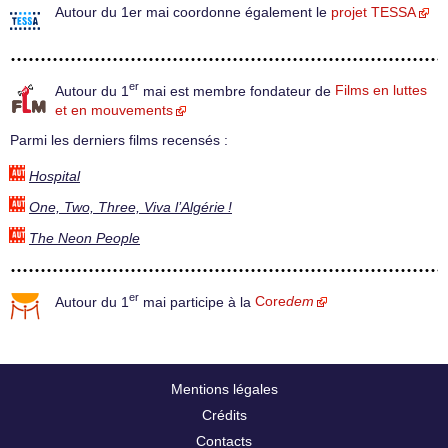
Autour du 1er mai coordonne également le
projet TESSA
er
Autour du 1
mai est membre fondateur de
Films en luttes
et en mouvements
Parmi les derniers films recensés :
Hospital
One, Two, Three, Viva l’Algérie !
The Neon People
er
Autour du 1
mai participe à la
Core
dem
Mentions légales
Crédits
Contacts