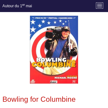
er
Autour du 1
mai
Bowling for Columbine