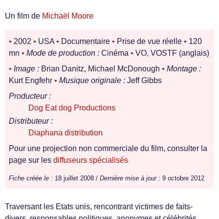
Un film de
Michaël Moore
•
2002
•
USA
•
Documentaire
•
Prise de vue réelle
•
120
mn
•
Mode de production :
Cinéma
•
VO, VOSTF (anglais)
•
Image :
Brian Danitz, Michael McDonough
•
Montage :
Kurt Engfehr
•
Musique originale :
Jeff Gibbs
Producteur :
Dog Eat dog Productions
Distributeur :
Diaphana distribution
Pour une projection non commerciale du film, consulter la
page sur les
diffuseurs spécialisés
Fiche créée le :
18 juillet 2008 /
Dernière mise à jour :
9 octobre 2012
Traversant les Etats unis, rencontrant victimes de faits-
divers, responsables politiques, anonymes et célébrités,