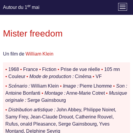
er
Autour du 1
mai
Mister freedom
Un film de
William Klein
•
1968
•
France
•
Fiction
•
Prise de vue réelle
•
105 mn
•
Couleur
•
Mode de production :
Cinéma
•
VF
•
Scénario :
William Klein
•
Image :
Pierre Lhomme
•
Son :
Antoine Bonfanti
•
Montage :
Anne-Marie Cotret
•
Musique
originale :
Serge Gainsbourg
•
Distribution artistique :
John Abbey, Philippe Noiret,
Samy Frey, Jean-Claude Drouot, Catherine Rouvel,
Rufus, onald Pleasance, Serge Gainsbourg, Yves
Montand, Delphine Seyrig