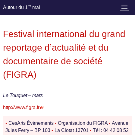
er
Autour du 1
mai
Festival international du grand
reportage d’actualité et du
documentaire de société
(FIGRA)
Le Touquet – mars
http://www.figra.fr
•
CesArts Événements
•
Organisation du FIGRA
•
Avenue
Jules Ferry – BP 103
•
La Ciotat 13701
•
Tél : 04 42 08 52