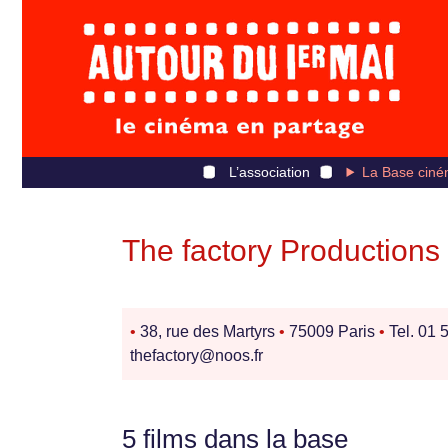
L’association
La Base ciné
The factory Productions
•
38, rue des Martyrs
•
75009 Paris
•
Tel. 01 
thefactory@noos.fr
5 films dans la base