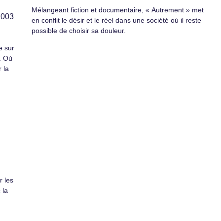
Mélangeant fiction et documentaire, « Autrement » met
2003
en conflit le désir et le réel dans une société où il reste
possible de choisir sa douleur.
e sur
e. Où
 la
r les
 la