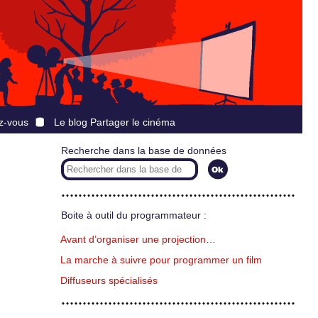
z-vous
Le blog Partager le cinéma
Recherche dans la base de données
Boite à outil du programmateur :
Avant d’organiser une projection…
La marche à suivre pour programmer un film
Diffuseurs spécialisés