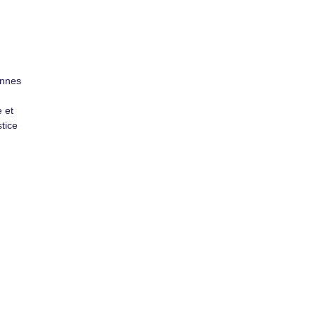
onnes
e et
tice