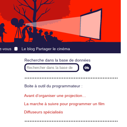
z-vous
Le blog Partager le cinéma
Recherche dans la base de données
Boite à outil du programmateur :
Avant d’organiser une projection…
La marche à suivre pour programmer un film
Diffuseurs spécialisés