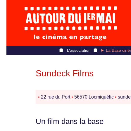
L’association
La Base ciné
Sundeck Films
•
22 rue du Port
•
56570 Locmiquélic
•
sunde
Un film dans la base