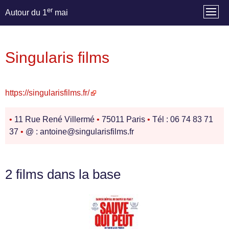
er
Autour du 1
mai
Singularis films
https://singularisfilms.fr/
•
11 Rue René Villermé
•
75011 Paris
•
Tél : 06 74 83 71
37
•
@ : antoine@singularisfilms.fr
2 films dans la base