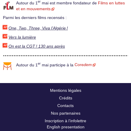
er
Autour du 1
mai est membre fondateur de
Films en luttes
et en mouvements
Parmi les derniers films recensés :
One, Two, Three, Viva l’Algérie !
Vers la lumière
On est la CGT ! 130 ans après
er
Autour du 1
mai participe à la
Core
dem
Mentions légales
Crédits
Contacts
Nos partenaires
Inscription à l’infolettre
English presentation