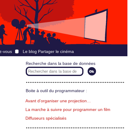
z-vous
Le blog Partager le cinéma
Recherche dans la base de données
Boite à outil du programmateur :
Avant d’organiser une projection…
La marche à suivre pour programmer un film
Diffuseurs spécialisés