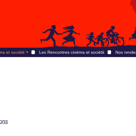
ma et société
Les Rencontres cinéma et société
Nos rende
ons