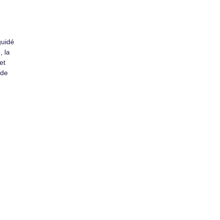
guidé
, la
et
 de