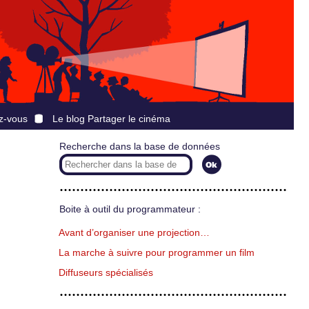
z-vous
Le blog Partager le cinéma
Recherche dans la base de données
Boite à outil du programmateur :
Avant d’organiser une projection…
La marche à suivre pour programmer un film
Diffuseurs spécialisés