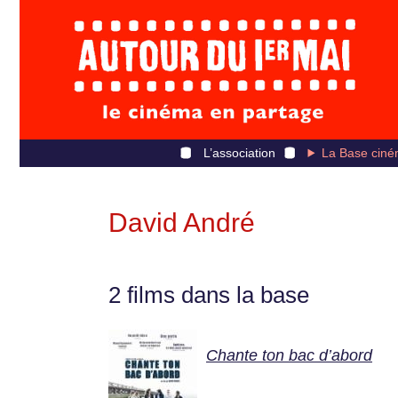
L’association
La Base ciné
David André
2 films dans la base
Chante ton bac d’abord