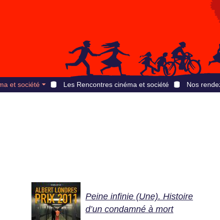
ma et société
Les Rencontres cinéma et société
Nos rende
Peine infinie (Une). Histoire
d’un condamné à mort