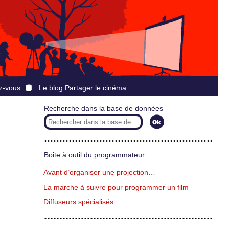
z-vous
Le blog Partager le cinéma
Recherche dans la base de données
Boite à outil du programmateur :
Avant d’organiser une projection…
La marche à suivre pour programmer un film
Diffuseurs spécialisés