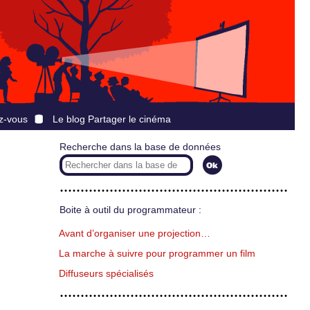
z-vous
Le blog Partager le cinéma
Recherche dans la base de données
Boite à outil du programmateur :
Avant d’organiser une projection…
La marche à suivre pour programmer un film
Diffuseurs spécialisés