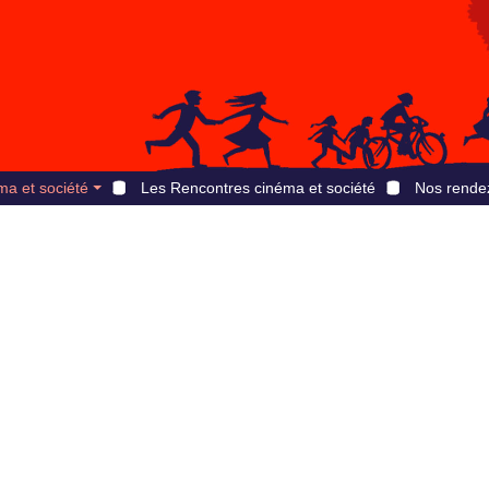
ma et société
Les Rencontres cinéma et société
Nos rende