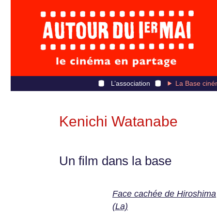
L’association
La Base ciné
Kenichi Watanabe
Un film dans la base
Face cachée de Hiroshima
(La)