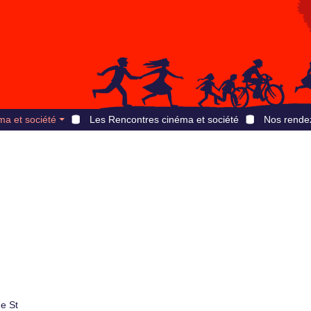
ma et société
Les Rencontres cinéma et société
Nos rende
e St