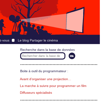
z-vous
Le blog Partager le cinéma
Recherche dans la base de données
Boite à outil du programmateur :
Avant d’organiser une projection…
La marche à suivre pour programmer un film
Diffuseurs spécialisés