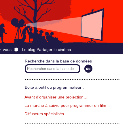
z-vous
Le blog Partager le cinéma
Recherche dans la base de données
Boite à outil du programmateur :
Avant d’organiser une projection…
La marche à suivre pour programmer un film
Diffuseurs spécialisés