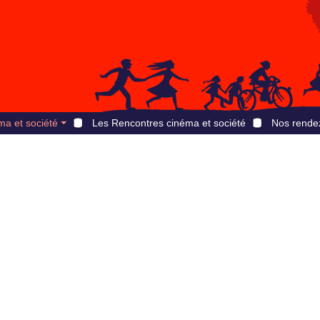
ma et société
Les Rencontres cinéma et société
Nos rende