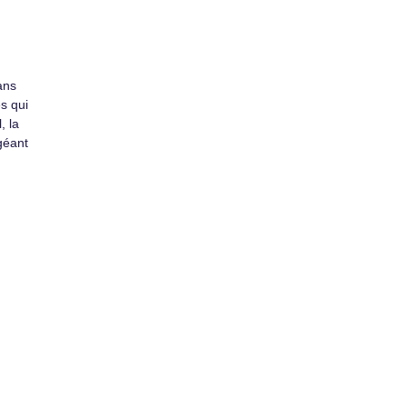
ans
es qui
, la
géant