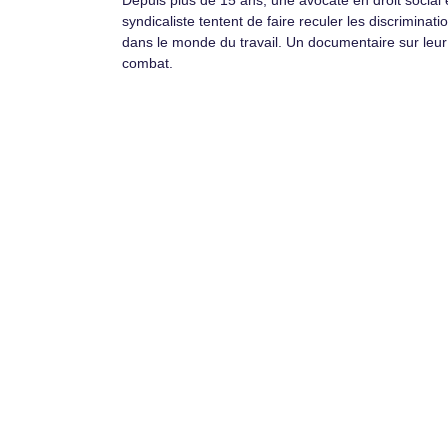
Depuis plus de 15 ans, une avocate en droit social 
syndicaliste tentent de faire reculer les discriminati
dans le monde du travail. Un documentaire sur leur
combat.