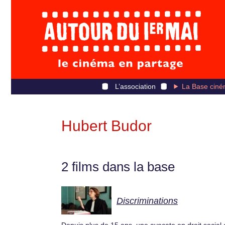
L’association
La Base ciné
Hubert Budor
2 films dans la base
Discriminations