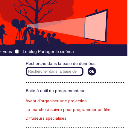
z-vous
Le blog Partager le cinéma
Recherche dans la base de données
Boite à outil du programmateur :
Avant d’organiser une projection…
La marche à suivre pour programmer un film
Diffuseurs spécialisés