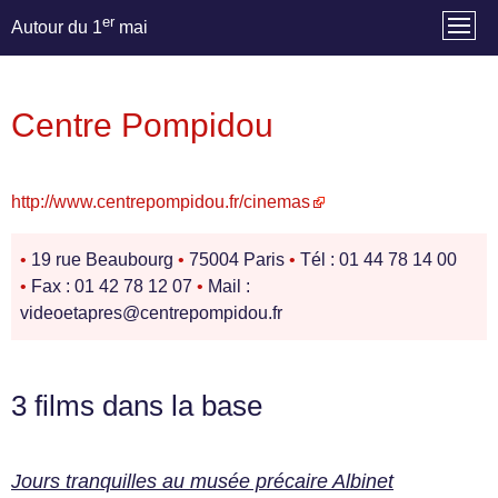
er
Autour du 1
mai
Centre Pompidou
http://www.centrepompidou.fr/cinemas
•
19 rue Beaubourg
•
75004 Paris
•
Tél : 01 44 78 14 00
•
Fax : 01 42 78 12 07
•
Mail :
videoetapres@centrepompidou.fr
3 films dans la base
Jours tranquilles au musée précaire Albinet