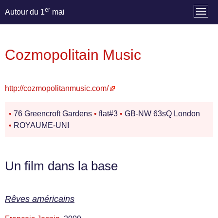
er
Autour du 1
mai
Cozmopolitain Music
http://cozmopolitanmusic.com/
•
76 Greencroft Gardens
•
flat#3
•
GB-NW 63sQ London
•
ROYAUME-UNI
Un film dans la base
Rêves américains