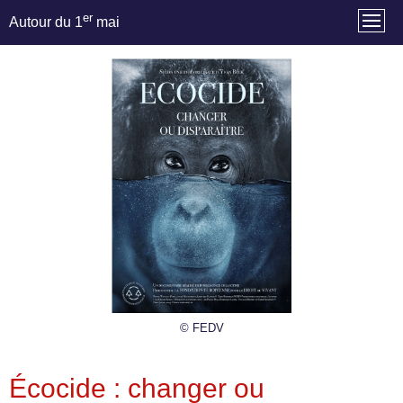
er
Autour du 1
mai
© FEDV
Écocide : changer ou