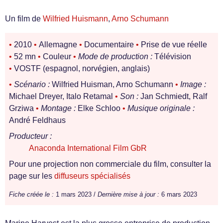
Un film de
Wilfried Huismann
,
Arno Schumann
•
2010
•
Allemagne
•
Documentaire
•
Prise de vue réelle
•
52 mn
•
Couleur
•
Mode de production :
Télévision
•
VOSTF (espagnol, norvégien, anglais)
•
Scénario :
Wilfried Huisman, Arno Schumann
•
Image :
Michael Dreyer, Italo Retamal
•
Son :
Jan Schmiedt, Ralf
Grziwa
•
Montage :
Elke Schloo
•
Musique originale :
André Feldhaus
Producteur :
Anaconda International Film GbR
Pour une projection non commerciale du film, consulter la
page sur les
diffuseurs spécialisés
Fiche créée le :
1 mars 2023 /
Dernière mise à jour :
6 mars 2023