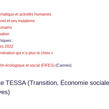
imatique et activités humaines
nel et ses mutations
 humains
mation
hiques :
les 2022
énération qui n’a plus le choix »
film écologique et social (FIFES)
(Cannes)
se TESSA (Transition, Économie sociale
ves)