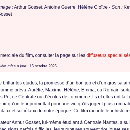
Image :
Arthur Gosset, Antoine Guerre, Hélène Cloître
•
Son :
Ke
Gosset
erciale du film, consulter la page sur les
diffuseurs spécialisé
ière mise à jour :
15 octobre 2025
de brillantes études, la promesse d’un bon job et d’un gros salair
é comme prévu. Aurélie, Maxime, Hélène, Emma, ou Romain sort
 Po, de Centrale ou d’écoles de commerce. Ils et elles ont fait 
venir qu’on leur promettait pour une vie qu’ils jugent plus compat
aux et sociétaux de notre époque. Ce film raconte leur histoire
ateur Arthur Gosset, lui-même étudiant à Centrale Nantes, a suiv
décisions parfois difficiles, leurs ruptures souvent douloureuses 