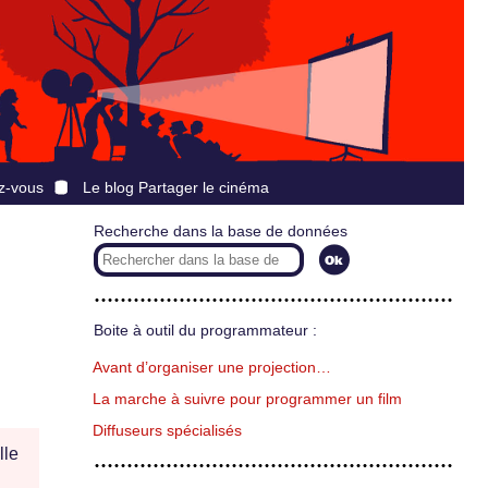
z-vous
Le blog Partager le cinéma
Recherche dans la base de données
Boite à outil du programmateur :
Avant d’organiser une projection…
La marche à suivre pour programmer un film
Diffuseurs spécialisés
lle