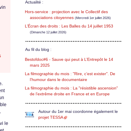
Actualité :
vin
Hors-service : projection avec le Collectif des
associations citoyennes
(Mercredi 1er juillet 2026)
L’Écran des droits : Les Balles du 14 juillet 1953
(Dimanche 12 juillet 2026)
Au fil du blog :
s
Bestofdoc#6 - Sauve qui peut à L’Entrepôt le 14
mars 2025
La filmographie du mois : "Rire, c’est exister". De
l’humour dans le documentaire
e.
La filmographie du mois : La "résistible ascension"
ent
de l’extrême droite en France et en Europe
un
ible
.
Autour du 1er mai coordonne également le
projet TESSA
i le
et