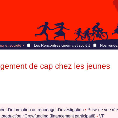
ma et société
Les Rencontres cinéma et société
Nos rende
gement de cap chez les jeunes
e d’information ou reportage d’investigation
•
Prise de vue rée
production :
Crowfunding (financement participatif)
•
VF