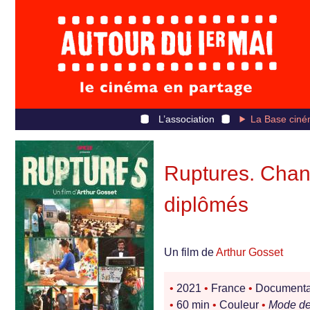
L’association
La Base ciné
Ruptures. Chan
diplômés
Un film de
Arthur Gosset
•
2021
•
France
•
Documentair
•
60 min
•
Couleur
•
Mode de 