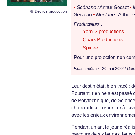
•
Scénario :
Arthur Gosset
•
© Déclics production
Serveau
•
Montage :
Arthur 
Producteurs :
Yami 2 productions
Quark Productions
Spicee
Pour une projection non comm
Fiche créée le :
20 mai 2022 /
Dern
Leur destin était bien tracé : 
Pourtant, rien ne s’est pass
de Polytechnique, de Sciences
choix radical : renoncer à l’a
avec les enjeux environnement
Pendant un an, le jeune réalis
parcours de six jeunes, leurs 