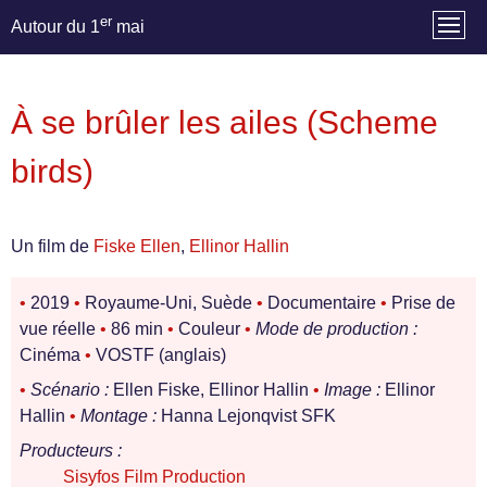
er
Autour du 1
mai
À se brûler les ailes (Scheme
birds)
Un film de
Fiske Ellen
,
Ellinor Hallin
•
2019
•
Royaume-Uni, Suède
•
Documentaire
•
Prise de
vue réelle
•
86 min
•
Couleur
•
Mode de production :
Cinéma
•
VOSTF (anglais)
•
Scénario :
Ellen Fiske, Ellinor Hallin
•
Image :
Ellinor
Hallin
•
Montage :
Hanna Lejonqvist SFK
Producteurs :
Sisyfos Film Production