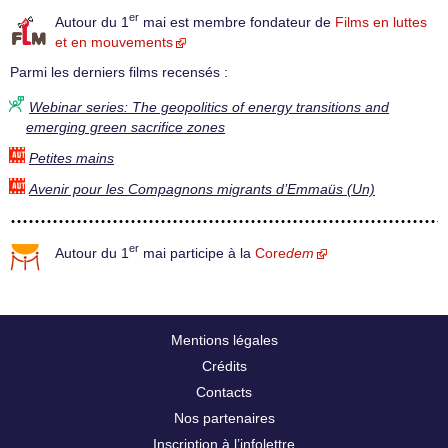
er
Autour du 1
mai est membre fondateur de
Films en luttes
et en mouvements
Parmi les derniers films recensés :
Webinar series: The geopolitics of energy transitions and
emerging green sacrifice zones
Petites mains
Avenir pour les Compagnons migrants d’Emmaüs (Un)
er
Autour du 1
mai participe à la
Core
dem
Mentions légales
Crédits
Contacts
Nos partenaires
Inscription à l’infolettre