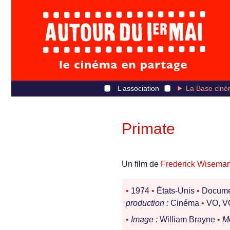
L’association
La Base ciné
Primate
Un film de
Frederick Wisema
•
1974
•
États-Unis
•
Docume
production :
Cinéma
•
VO, VO
•
Image :
William Brayne
•
M