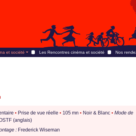
ma et société
Les Rencontres cinéma et société
Nos rende
n
ntaire
•
Prise de vue réelle
•
105 mn
•
Noir & Blanc
•
Mode de
STF (anglais)
ontage :
Frederick Wiseman