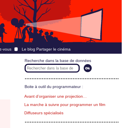
z-vous
Le blog Partager le cinéma
Recherche dans la base de données
Boite à outil du programmateur :
Avant d’organiser une projection…
La marche à suivre pour programmer un film
Diffuseurs spécialisés