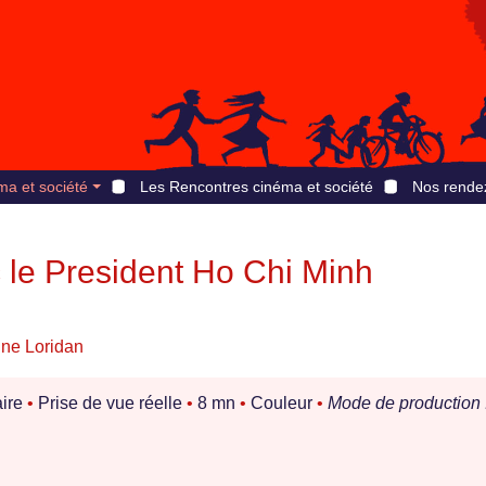
ma et société
Les Rencontres cinéma et société
Nos rende
 le President Ho Chi Minh
ine Loridan
ire
•
Prise de vue réelle
•
8 mn
•
Couleur
•
Mode de production 