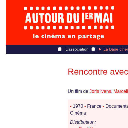
L’association
La Base ciné
Rencontre avec
Un film de
Joris Ivens
,
Marcel
•
1970
•
France
•
Documenta
Cinéma
Distributeur :