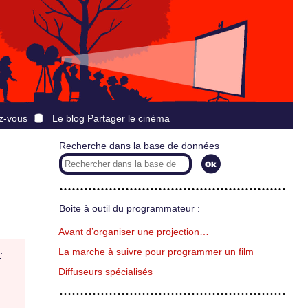
z-vous
Le blog Partager le cinéma
Recherche dans la base de données
Boite à outil du programmateur :
Avant d’organiser une projection…
La marche à suivre pour programmer un film
:
Diffuseurs spécialisés