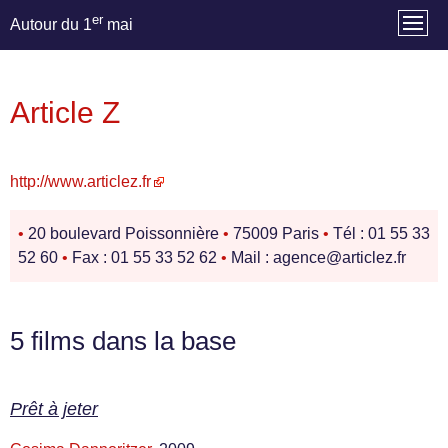
er
Autour du 1
mai
Article Z
http://www.articlez.fr
•
20 boulevard Poissonnière
•
75009 Paris
•
Tél : 01 55 33
52 60
•
Fax : 01 55 33 52 62
•
Mail : agence@articlez.fr
5 films dans la base
Prêt à jeter